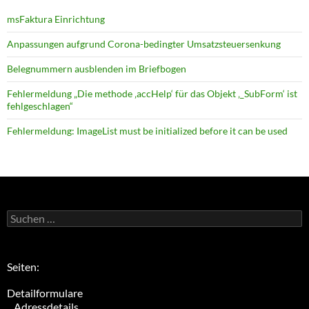
msFaktura Einrichtung
Anpassungen aufgrund Corona-bedingter Umsatz­steuer­senkung
Belegnummern ausblenden im Briefbogen
Fehlermeldung „Die methode ‚accHelp‘ für das Objekt ‚_SubForm‘ ist
fehlgeschlagen“
Fehlermeldung: ImageList must be initialized before it can be used
Suchen
nach:
Seiten:
Detailformulare
Adressdetails