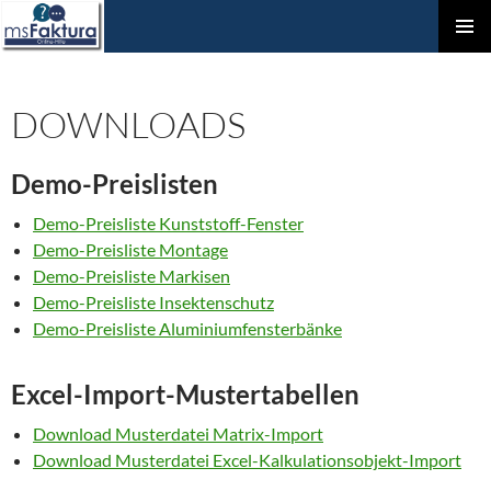
ZUM
Prim
INHALT
Men
SPRINGEN
DOWNLOADS
Demo-Preislisten
Demo-Preisliste Kunststoff-Fenster
Demo-Preisliste Montage
Demo-Preisliste Markisen
Demo-Preisliste Insektenschutz
Demo-Preisliste Aluminiumfensterbänke
Excel-Import-Mustertabellen
Download Musterdatei Matrix-Import
Download Musterdatei Excel-Kalkulationsobjekt-Import