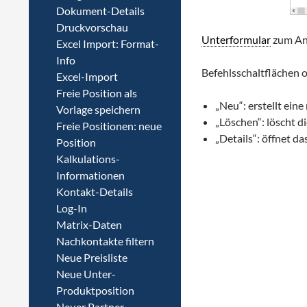
Dokument-Details
Druckvorschau
Unterformular
zum Anz
Excel Import: Format-
Info
Befehlsschaltflächen 
Excel-Import
Freie Position als
„Neu“: erstellt ein
Vorlage speichern
„Löschen“: löscht d
Freie Positionen: neue
„Details“: öffnet da
Position
Kalkulations-
Informationen
Kontakt-Details
Log-In
Matrix-Daten
Nachkontakte filtern
Neue Preisliste
Neue Unter-
Produktposition
Neuer Partner