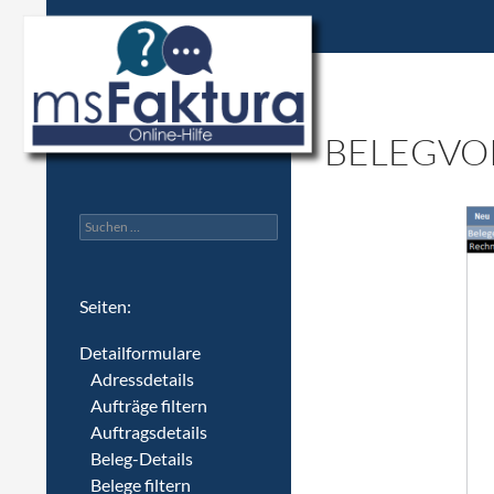
msFaktura Hilfe für Version 2
BELEGVO
Suchen
nach:
Seiten:
Detailformulare
Adressdetails
Aufträge filtern
Auftragsdetails
Beleg-Details
Belege filtern