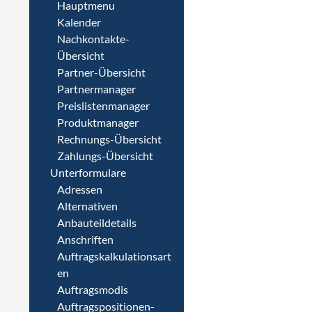
Hauptmenu
Kalender
Nachkontakte-
Übersicht
Partner-Übersicht
Partnermanager
Preislistenmanager
Produktmanager
Rechnungs-Übersicht
Zahlungs-Übersicht
Unterformulare
Adressen
Alternativen
Anbauteildetails
Anschriften
Auftragskalkulationsart
en
Auftragsmodis
Auftragspositionen-