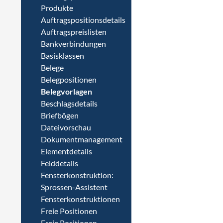
Produkte
Auftragspositionsdetails
Auftragspreislisten
Bankverbindungen
Basisklassen
Belege
Belegpositionen
Belegvorlagen
Beschlagsdetails
Briefbögen
Dateivorschau
Dokumentmanagement
Elementdetails
Felddetails
Fensterkonstruktion:
Sprossen-Assistent
Fensterkonstruktionen
Freie Positionen
Freie Positionen