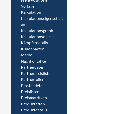
Vorlagen
Kalkulation
Kalkulationseigenschaft
en
Kalkulationsgraph
Kalkulationsobjekt
Kämpferdetails
Kundenarten
Memo
Nachkontakte
Partnerdaten
Partnerpreislisten
Partnerrollen
Pfostendetails
Preislisten
Preismatritzen
Produktarten
Produktdetails