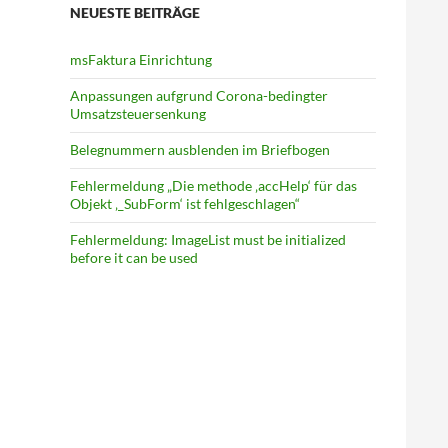
NEUESTE BEITRÄGE
msFaktura Einrichtung
Anpassungen aufgrund Corona-bedingter
Umsatz­steuer­senkung
Belegnummern ausblenden im Briefbogen
Fehlermeldung „Die methode ‚accHelp‘ für das
Objekt ‚_SubForm‘ ist fehlgeschlagen“
Fehlermeldung: ImageList must be initialized
before it can be used