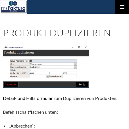
ZUM
Prim
INHALT
Men
SPRINGEN
PRODUKT DUPLIZIEREN
Detail- und Hilfsformular
zum Duplizieren von Produkten.
Befehlsschaltflächen unten:
„Abbrechen“: