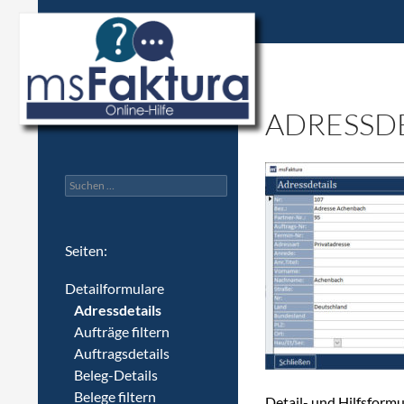
msFaktura Hilfe für Version 2
ADRESSDE
Suchen
nach:
Seiten:
Detailformulare
Adressdetails
Aufträge filtern
Auftragsdetails
Beleg-Details
Belege filtern
Detail- und Hilfsformu