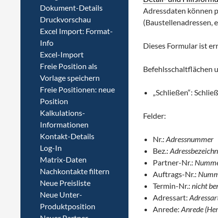
Dokument-Details
Adressdaten können pa
Druckvorschau
(Baustellenadressen, et
Excel Import: Format-
Info
Dieses Formular ist er
Excel-Import
Freie Position als
Befehlsschaltflächen 
Vorlage speichern
Freie Positionen: neue
„Schließen“: Schlie
Position
Kalkulations-
Felder:
Informationen
Kontakt-Details
Nr.:
Adressnummer
Log-In
Bez.:
Adressbezeichnu
Matrix-Daten
Partner-Nr.:
Nummer 
Nachkontakte filtern
Auftrags-Nr.:
Nummer
Neue Preisliste
Termin-Nr.:
nicht be
Neue Unter-
Adressart:
Adressar
Produktposition
Anrede:
Anrede (Herr
Neuer Partner