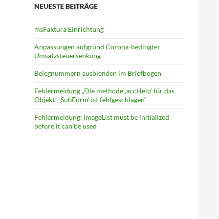
NEUESTE BEITRÄGE
msFaktura Einrichtung
Anpassungen aufgrund Corona-bedingter
Umsatz­steuer­senkung
Belegnummern ausblenden im Briefbogen
Fehlermeldung „Die methode ‚accHelp‘ für das
Objekt ‚_SubForm‘ ist fehlgeschlagen“
Fehlermeldung: ImageList must be initialized
before it can be used