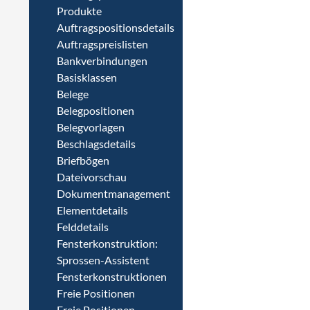
Produkte
Auftragspositionsdetails
Auftragspreislisten
Bankverbindungen
Basisklassen
Belege
Belegpositionen
Belegvorlagen
Beschlagsdetails
Briefbögen
Dateivorschau
Dokumentmanagement
Elementdetails
Felddetails
Fensterkonstruktion:
Sprossen-Assistent
Fensterkonstruktionen
Freie Positionen
Freie Positionen