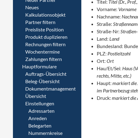
Titel:
Titel (Dr., Prof.,
Neues
Vorname:
Vorname
Kalkulationsobjekt
Nachname:
Nachna
Partner filtern
Straße:
Straßennam
Preisliste Position
Straße-Nr:
Straßen
Produkt duplizieren
Land:
Land
Rechnungen filtern
Bundesland: Bunde
Wochentermine
PLZ:
Postleitzahl
Zahlungen filtern
Ort:
Ort
Hauptformulare
Hau/Et/Sei:
Haus (Vor
Auftrags-Übersicht
rechts, Mitte, etc.)
Beleg-Übersicht
Haupt:
markiert die
Dokumentmanagement
im Partnerbezug steh
Übersicht
Druck:
markiert die
Einstellungen
Adressarten
Anreden
Belegarten
Nummernkreise