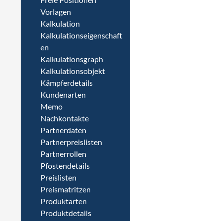
Vorlagen
Kalkulation
Kalkulationseigenschaft
en
Kalkulationsgraph
Kalkulationsobjekt
Kämpferdetails
Kundenarten
Memo
Nachkontakte
Partnerdaten
Partnerpreislisten
Partnerrollen
Pfostendetails
Preislisten
Preismatritzen
Produktarten
Produktdetails