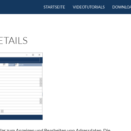
ZUM INHALT SPRINGEN
STARTSEITE
VIDEOTUTORIALS
DOWNLO
TAILS
lar
zum Anzeigen und Bearbeiten von Adressdaten. Die