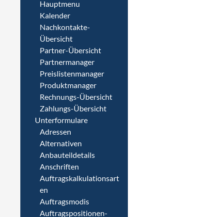
Hauptmenu
Kalender
Nachkontakte-
Übersicht
Partner-Übersicht
Partnermanager
Preislistenmanager
Produktmanager
Rechnungs-Übersicht
Zahlungs-Übersicht
Unterformulare
Adressen
Alternativen
Anbauteildetails
Anschriften
Auftragskalkulationsart
en
Auftragsmodis
Auftragspositionen-