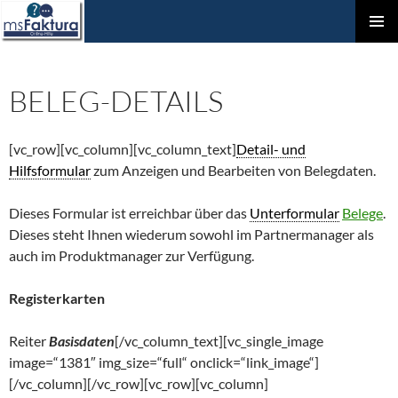
ZUM
Prim
INHALT
Men
SPRINGEN
BELEG-DETAILS
[vc_row][vc_column][vc_column_text]
Detail- und
Hilfsformular
zum Anzeigen und Bearbeiten von Belegdaten.
Dieses Formular ist erreichbar über das
Unterformular
Belege
.
Dieses steht Ihnen wiederum sowohl im Partnermanager als
auch im Produktmanager zur Verfügung.
Registerkarten
Reiter
Basisdaten
[/vc_column_text][vc_single_image
image=“1381″ img_size=“full“ onclick=“link_image“]
[/vc_column][/vc_row][vc_row][vc_column]