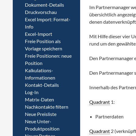
Dokument-Details
Im Partnermanager we
Druckvorschau
übersichtlich angezeig
Excel Import: Format-
denen datenverknüpft
Info
Excel-Import
Mit Hilfe dieser vier
Freie Position als
rund um den gewählt
Vorlage speichern
Freie Positionen: neue
Den Partnermanager e
Position
Kalkulations-
Den Partnermanager sc
Informationen
Kontakt-Details
Innerhalb des Partner
Log-In
Matrix-Daten
Quadrant
1:
Nachkontakte filtern
Neue Preisliste
Partnerdaten
Neue Unter-
Produktposition
Quadrant
2 (verknüpf
Neuer Partner