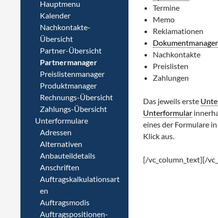
Hauptmenu
Termine
Kalender
Memo
Nachkontakte-
Reklamationen
Übersicht
Dokumentmanage
Partner-Übersicht
Nachkontakte
Partnermanager
Preislisten
Preislistenmanager
Zahlungen
Produktmanager
Rechnungs-Übersicht
Das jeweils erste
Unte
Zahlungs-Übersicht
Unterformular
innerha
Unterformulare
eines der Formulare i
Adressen
Klick aus.
Alternativen
Anbauteildetails
[/vc_column_text][/vc
Anschriften
Auftragskalkulationsart
en
Auftragsmodis
Auftragspositionen-