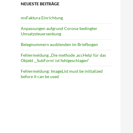
NEUESTE BEITRÄGE
msFaktura Einrichtung
Anpassungen aufgrund Corona-bedingter
Umsatz­steuer­senkung
Belegnummern ausblenden im Briefbogen
Fehlermeldung „Die methode ‚accHelp‘ für das
Objekt ‚_SubForm‘ ist fehlgeschlagen“
Fehlermeldung: ImageList must be initialized
before it can be used