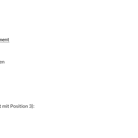
ment
ten
 mit Position 3):