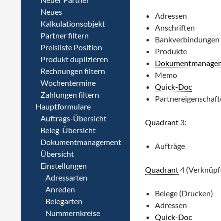
Neues
Adressen
Kalkulationsobjekt
Anschriften
Partner filtern
Bankverbindungen
Preisliste Position
Produkte
Produkt duplizieren
Dokumentmanage
Rechnungen filtern
Memo
Wochentermine
Quick-Doc
Zahlungen filtern
Partnereigenschaf
Hauptformulare
Auftrags-Übersicht
Quadrant
3:
Beleg-Übersicht
Dokumentmanagement
Aufträge
Übersicht
Einstellungen
Quadrant
4 (Verknüpft
Adressarten
Anreden
Belege (Drucken)
Belegarten
Adressen
Nummernkreise
Quick-Doc