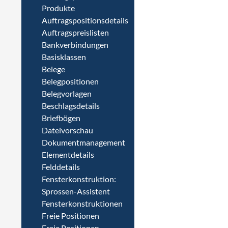
Produkte
Auftragspositionsdetails
Auftragspreislisten
Bankverbindungen
Basisklassen
Belege
Belegpositionen
Belegvorlagen
Beschlagsdetails
Briefbögen
Dateivorschau
Dokumentmanagement
Elementdetails
Felddetails
Fensterkonstruktion:
Sprossen-Assistent
Fensterkonstruktionen
Freie Positionen
Freie Positionen