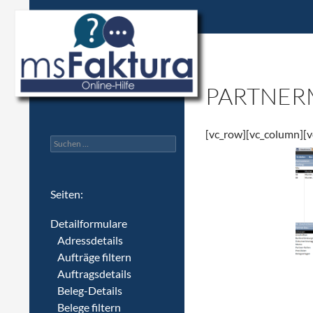
msFaktura Hilfe für Version 2
PARTNER
[vc_row][vc_column][v
Suchen
nach:
Seiten:
Detailformulare
Adressdetails
Aufträge filtern
Auftragsdetails
Beleg-Details
Belege filtern