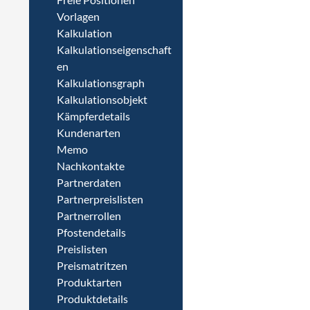
Vorlagen
Kalkulation
Kalkulationseigenschaft
en
Kalkulationsgraph
Kalkulationsobjekt
Kämpferdetails
Kundenarten
Memo
Nachkontakte
Partnerdaten
Partnerpreislisten
Partnerrollen
Pfostendetails
Preislisten
Preismatritzen
Produktarten
Produktdetails